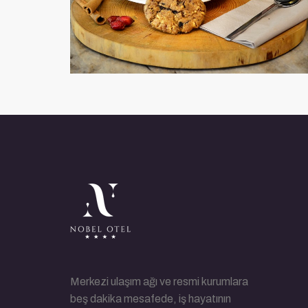
Merkezi ulaşım ağı ve resmi kurumlara
beş dakika mesafede, iş hayatının