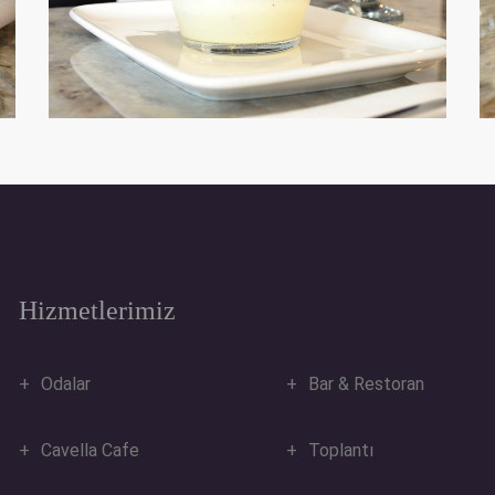
Hizmetlerimiz
Odalar
Bar & Restoran
Cavella Cafe
Toplantı