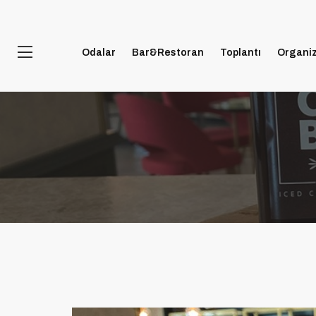
Odalar
Bar&Restoran
Toplantı
Organi